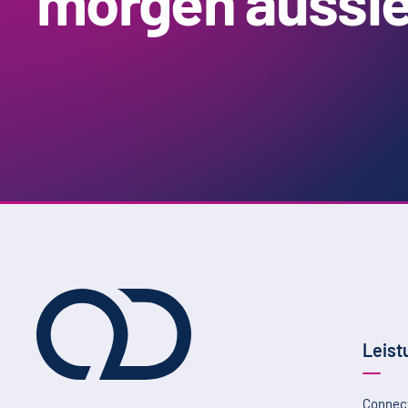
morgen aussie
Leist
Connec