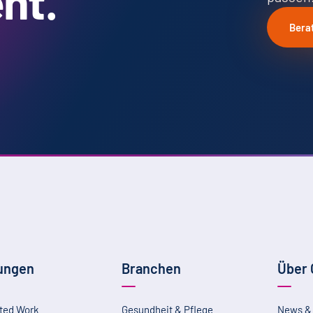
ht.
Bera
ungen
Branchen
Über
ted Work
Gesundheit & Pflege
News &