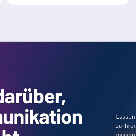
darüber,
unikation
Lassen
zu Ihre
passen